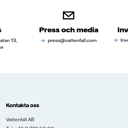
s
Press och media
Inv
Inv
tan 13,
press@vattenfall.com
na
Kontakta oss
Vattenfall AB