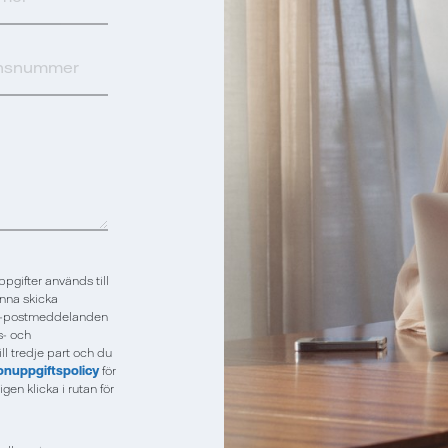
ppgifter används till
unna skicka
g. E-postmeddelanden
s- och
ll tredje part och du
onuppgiftspolicy
för
gen klicka i rutan för