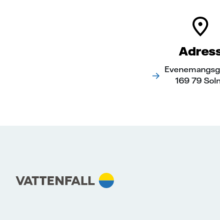
Adres
Evenemangsga
169 79 Sol