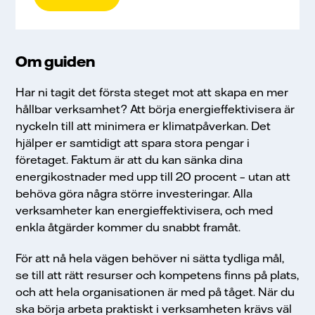
Om guiden
Har ni tagit det första steget mot att skapa en mer
hållbar verksamhet? Att börja energieffektivisera är
nyckeln till att minimera er klimatpåverkan. Det
hjälper er samtidigt att spara stora pengar i
personuppgiftspolicy
företaget. Faktum är att du kan sänka dina
energikostnader med upp till 20 procent – utan att
Jag samtycker till att Vattenfall behandlar mina
behöva göra några större investeringar. Alla
personuppgifter för att kunna skicka mig det
verksamheter kan energieffektivisera, och med
önskade materialet. (Obligatorisk för att få
enkla åtgärder kommer du snabbt framåt.
materialet)
För att nå hela vägen behöver ni sätta tydliga mål,
Jag vill gärna prenumerera på Vattenfalls
se till att rätt resurser och kompetens finns på plats,
nyhetsbrev Energy Plaza för att få de senaste
och att hela organisationen är med på tåget. När du
nyheterna inom energi och hållbarhet. (Valfritt och
ska börja arbeta praktiskt i verksamheten krävs väl
för dig som inte redan prenumererar)